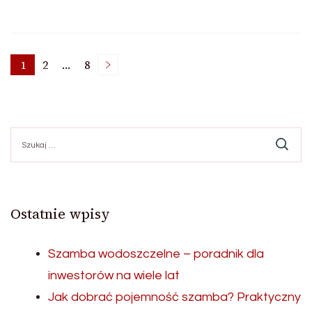
Stronicowanie
1
2
…
8
Strona
Strona
Strona
wpisów
Szukaj:
Ostatnie wpisy
Szamba wodoszczelne – poradnik dla
inwestorów na wiele lat
Jak dobrać pojemność szamba? Praktyczny