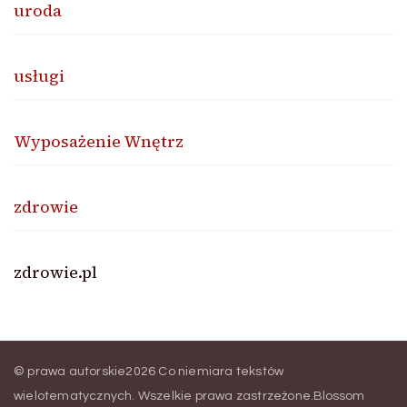
uroda
usługi
Wyposażenie Wnętrz
zdrowie
zdrowie.pl
© prawa autorskie2026
Co niemiara tekstów
wielotematycznych
. Wszelkie prawa zastrzeżone.
Blossom