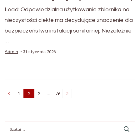
Lead: Odpowiedzialna użytkowanie zbiornika na
nieczystości ciekłe ma decydujące znaczenie dla
bezpieczeństwa instalacji sanitarnej. Niezależnie
…
31 stycznia 2026
Admin
Stronicowanie
1
2
3
…
76
Strona
Strona
Strona
Strona
wpisów
Szukaj: