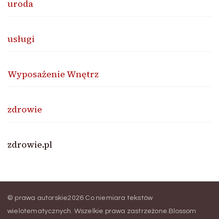
uroda
usługi
Wyposażenie Wnętrz
zdrowie
zdrowie.pl
© prawa autorskie2026
Co niemiara tekstów
wielotematycznych
. Wszelkie prawa zastrzeżone.
Blossom